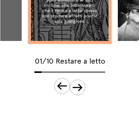
a
sono aumentate le voci
critiche, che sottolineano
che il riposo a letto spesso
non produce effetti positivi
sulla guarigione.
01/10 Restare a letto