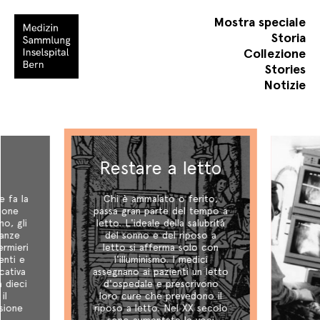
Mostra speciale
Storia
Collezione
Stories
Notizie
Restare a letto
e fa la
Chi è ammalato o ferito,
zione
passa gran parte del tempo a
no, gli
letto. L'ideale della salubrità
lanze
del sonno e del riposo a
ermieri
letto si afferma solo con
enti e
l'illuminismo. I medici
icativa
assegnano ai pazienti un letto
a dieci
d'ospedale e prescrivono
il
loro cure che prevedono il
ssione
riposo a letto. Nel XX secolo