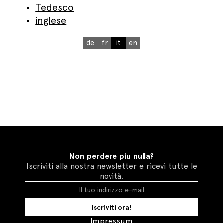
Tedesco
inglese
de
fr
it
en
Non perdere piu nulla?
Iscriviti alla nostra newsletter e ricevi tutte le
novità.
Iscriviti ora!
Impressum