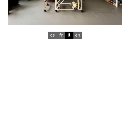
de
fr
it
en