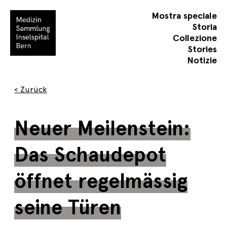
Mostra speciale
Storia
Collezione
Stories
Notizie
< Zurück
Neuer Meilenstein:
Das Schaudepot
öffnet regelmässig
seine Türen